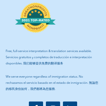
Free, full-service interpretation & translation services available.
Servicios gratuitos y completos de traducción e interpretación
disponibles. 我们能够提供免费的翻译服务
We serve everyone regardless of immigration status. No
rechazamos el servicio basado en el estado de inmigración. 無論您
的移民身份如何，我們都將為您服務.