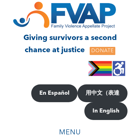
Skip
Skip
to
to
main
footer
content
Giving survivors a second
chance at justice
DONATE
En Español
用中文（表達
In English
MENU