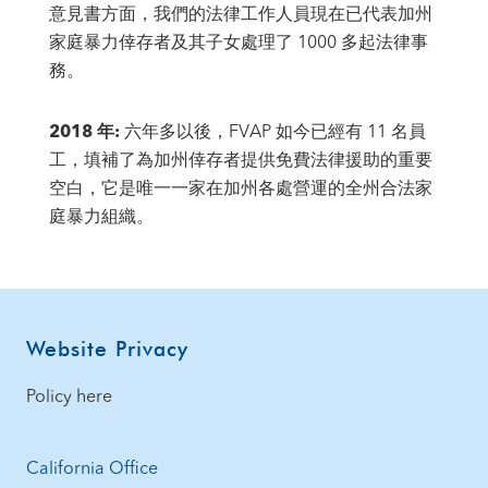
意見書方面，我們的法律工作人員現在已代表加州
家庭暴力倖存者及其子女處理了 1000 多起法律事
務。
2018 年:
六年多以後，FVAP 如今已經有 11 名員
工，填補了為加州倖存者提供免費法律援助的重要
空白，它是唯一一家在加州各處營運的全州合法家
庭暴力組織。
Footer
Website Privacy
Policy here
California Office