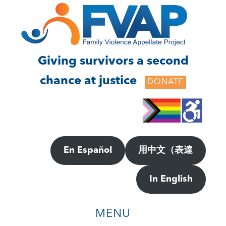
Skip
Skip
to
to
main
footer
content
Giving survivors a second
chance at justice
DONATE
En Español
用中文（表達
In English
MENU